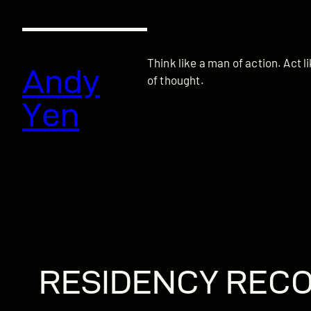
跳
至
主
Think like a man of action. Act l
要
Andy
of thought.
內
容
Yen
RESIDENCY REC