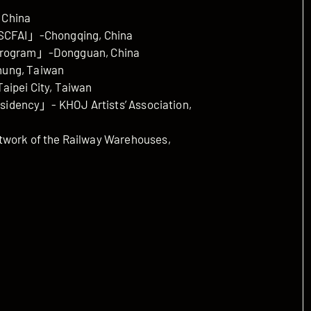
 China
 SCFAI」-Chongqing, China
 Program」-Dongguan, China
hung, Taiwan
aipei City, Taiwan
Residency」- KHOJ Artists’ Association,
twork of the Railway Warehouses,