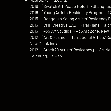
RESIDENCY RECORD
2016 「Swatch Art Peace Hotel」-Shanghai,
2016 「Young Artists’ Residency Program of
2015 「Dongguan Young Artists’ Residency
2013 「CMP Creative LAB」- Parklane, Taic
2013 「435 Art Studio」- 435 Art Zone, New T
2012 「Art & Fashion International Artists’ 
New Delhi, India
2012 「Stock20 Artists’ Residency」- Art Ne
Taichung, Taiwan