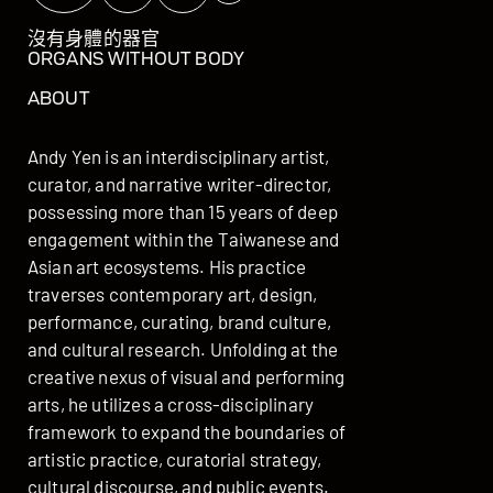
沒有身體的器官
ORGANS WITHOUT BODY
ABOUT
Andy Yen is an interdisciplinary artist,
curator, and narrative writer-director,
possessing more than 15 years of deep
engagement within the Taiwanese and
Asian art ecosystems. His practice
traverses contemporary art, design,
performance, curating, brand culture,
and cultural research. Unfolding at the
creative nexus of visual and performing
arts, he utilizes a cross-disciplinary
framework to expand the boundaries of
artistic practice, curatorial strategy,
cultural discourse, and public events.