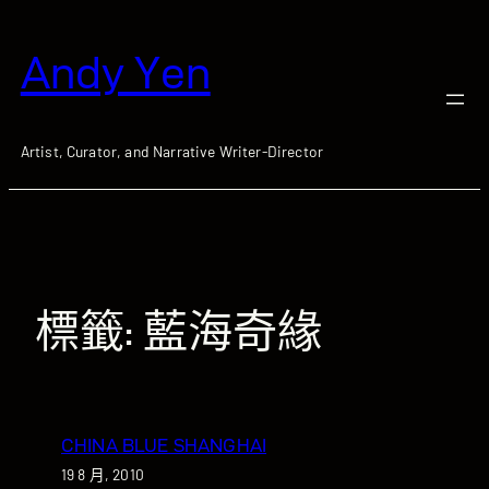
跳
至
Andy Yen
主
要
內
容
Artist, Curator, and Narrative Writer-Director
標籤:
藍海奇緣
CHINA BLUE SHANGHAI
19 8 月, 2010