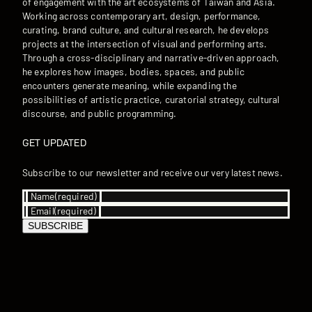
of engagement with the art ecosystems of Taiwan and Asia.
Working across contemporary art, design, performance,
curating, brand culture, and cultural research, he develops
projects at the intersection of visual and performing arts.
Through a cross-disciplinary and narrative-driven approach,
he explores how images, bodies, spaces, and public
encounters generate meaning, while expanding the
possibilities of artistic practice, curatorial strategy, cultural
discourse, and public programming.
GET UPDATED
Subscribe to our newsletter and receive our very latest news.
Name
(required)
Email
(required)
SUBSCRIBE