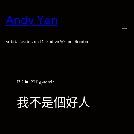
跳
至
Andy Yen
主
要
內
容
Artist, Curator, and Narrative Writer-Director
17 2 月, 2011
admin
By
我不是個好人