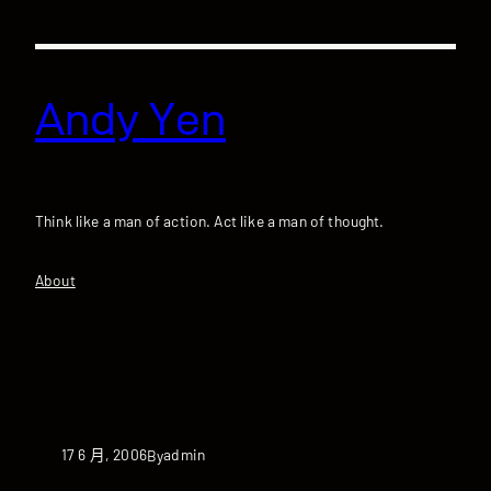
跳
至
主
要
Andy Yen
內
容
Think like a man of action. Act like a man of thought.
About
17 6 月, 2006
admin
By